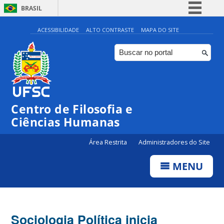
BRASIL
Simplifique!
ACESSIBILIDADE
ALTO CONTRASTE
MAPA DO SITE
Comunica BR
Participe
Acesso à informação
Legislação
Centro de Filosofia e
Canais
Ciências Humanas
Área Restrita
Administradores do Site
MENU
Sociologia Política inicia