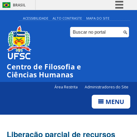
BRASIL
Simplifique!
ACESSIBILIDADE
ALTO CONTRASTE
MAPA DO SITE
Comunica BR
Participe
Acesso à informação
Legislação
Centro de Filosofia e
Canais
Ciências Humanas
Área Restrita
Administradores do Site
MENU
Liberação parcial de recursos