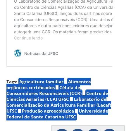
Tags:
Agricultura familiar
Alimentos
orgânicos certificados
Célula de
Consumidores Responsáveis (CCR)
Centro de
Ciências Agrárias (CCA) UFSC
Laboratório de
Comercialização da Agricultura Familiar (Lacaf)
UFSC
Produção agroecológica
Universidade
Federal de Santa Catarina UFSC