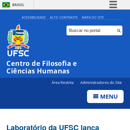
BRASIL
Simplifique!
ACESSIBILIDADE
ALTO CONTRASTE
MAPA DO SITE
Comunica BR
Participe
Acesso à informação
Legislação
Centro de Filosofia e
Canais
Ciências Humanas
Área Restrita
Administradores do Site
MENU
Laboratório da UFSC lança