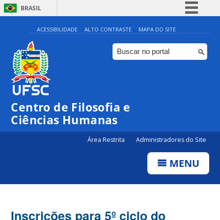
BRASIL
Simplifique!
ACESSIBILIDADE
ALTO CONTRASTE
MAPA DO SITE
Comunica BR
Participe
Acesso à informação
Legislação
Centro de Filosofia e
Canais
Ciências Humanas
Área Restrita
Administradores do Site
MENU
Inscrições para 5º ciclo do