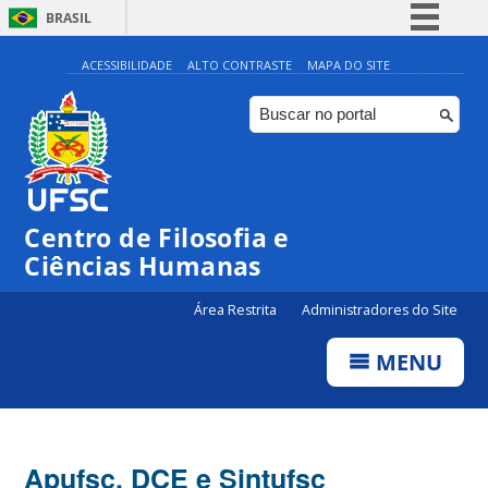
BRASIL
Simplifique!
ACESSIBILIDADE
ALTO CONTRASTE
MAPA DO SITE
Comunica BR
Participe
Acesso à informação
Legislação
Centro de Filosofia e
Canais
Ciências Humanas
Área Restrita
Administradores do Site
MENU
Apufsc, DCE e Sintufsc