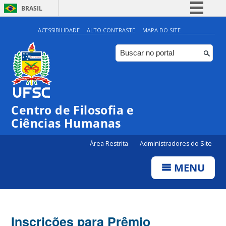
BRASIL
Simplifique!
ACESSIBILIDADE
ALTO CONTRASTE
MAPA DO SITE
Comunica BR
Participe
Acesso à informação
Legislação
Centro de Filosofia e
Canais
Ciências Humanas
Área Restrita
Administradores do Site
MENU
Inscrições para Prêmio