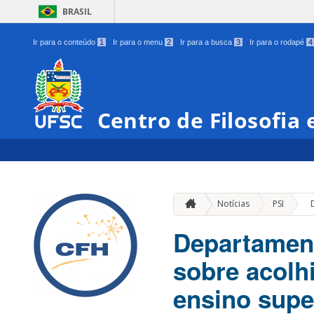
BRASIL
Ir para o conteúdo
1
Ir para o menu
2
Ir para a busca
3
Ir para o rodapé
4
Centro de Filosofia
»
Notícias
PSI
Departament
sobre acolh
ensino supe