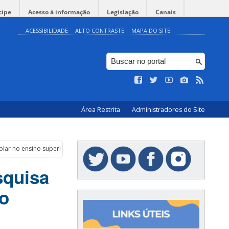
cipe
Acesso à informação
Legislação
Canais
ACESSIBILIDADE
ALTO CONTRASTE
MAPA DO SITE
Área Restrita
Administradores do Site
olar no ensino superior
squisa
no