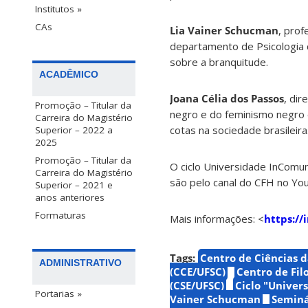
Institutos »
CAs
Lia Vainer Schucman
, prof
departamento de Psicologia d
sobre a branquitude.
ACADÊMICO
Joana Célia dos Passos
, di
Promoção – Titular da
negro e do feminismo negro e
Carreira do Magistério
cotas na sociedade brasileira
Superior – 2022 a
2025
Promoção – Titular da
O ciclo Universidade InComu
Carreira do Magistério
são pelo canal do CFH no Yo
Superior – 2021 e
anos anteriores
Formaturas
Mais informações: <
https://
Tags:
Centro de Ciências 
ADMINISTRATIVO
(CCE/UFSC)
Centro de Fil
(CSE/UFSC)
Ciclo "Unive
Portarias »
Vainer Schucman
Seminá