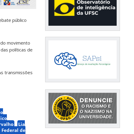
ebate público
ça do movimento
das políticas de
 As transmissões
ão
ico
rvalho
Lia
 Federal de