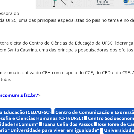
essora do
a UFSC, uma das principais especialistas do país no tema e no d
retora eleita do Centro de Ciências da Educação da UFSC, lideran
m Santa Catarina, uma das principais pesquisadoras dos efeitos 
.
m é uma iniciativa do CFH com o apoio do CCE, do CED e do CSE.
utube.
incomum.ufsc.br/
>
da Educação (CED/UFSC)
Centro de Comunicação e Express
osofia e Ciências Humanas (CFH/UFSC)
Centro Socioeconôm
rsidade InComum"
Joana Célia dos Passos
José Jorge de Ca
rio “Universidade para viver em igualdade”
Universidade