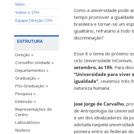
Início
Como a universidade pode 
Sobre o CFH
tempo promover a igualdade
Equipe Direção CFH
brasileira e tornar-se um esp
igualitário, refratário a todo 
discriminação?
ESTRUTURA
Esse é o tema do próximo s
Direção »
ciclo Universidade InComum,
Conselho Unidade »
setembro, às 19h
. Para disc
Departamentos »
“Universidade para viver
Graduação »
igualdade”
, reunimos três f
Pós-Graduação »
natureza humana:
Pesquisa »
Extensão »
José Jorge de Carvalho
, pro
Representações do
de Antropologia da Universid
Centro
e um dos idealizadores da pol
Laboratórios
adotada naquela universidad
Núcleos
pioneira entre as federais do 