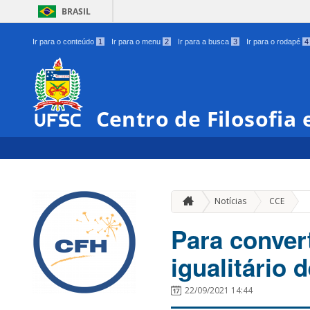
BRASIL
Ir para o conteúdo
1
Ir para o menu
2
Ir para a busca
3
Ir para o rodapé
4
Centro de Filosofia
»
Notícias
CCE
Para conver
igualitário 
22/09/2021 14:44