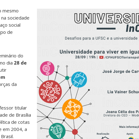
ao mesmo
 na sociedade
aço social
tipo de
eminário do
 no dia
28 de
utir
 em
orças da
fessor titular
ade de Brasília
ítica de cotas
e em 2004, a
Brasil.