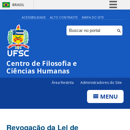
BRASIL
Simplifique!
ACESSIBILIDADE
ALTO CONTRASTE
MAPA DO SITE
Comunica BR
Participe
Acesso à informação
Legislação
Centro de Filosofia e
Canais
Ciências Humanas
Área Restrita
Administradores do Site
MENU
Revogação da Lei de