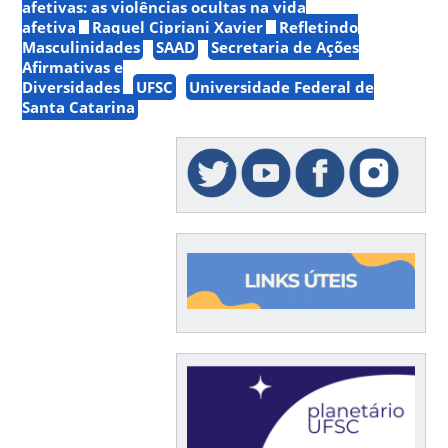
afetivas: as violências ocultas na vida
afetiva
Raquel Cipriani Xavier
Refletindo
Masculinidades
SAAD
Secretaria de Ações
Afirmativas e
Diversidades
UFSC
Universidade Federal de
Santa Catarina