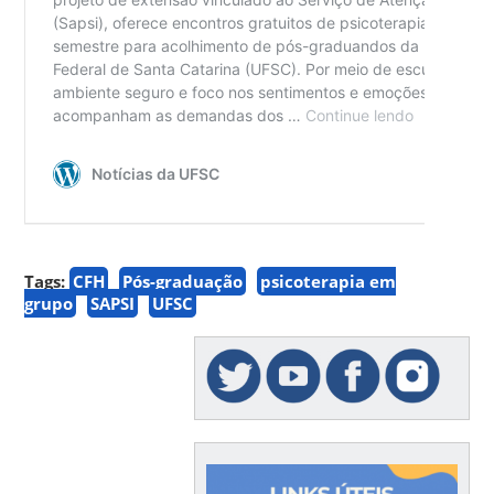
Tags:
CFH
Pós-graduação
psicoterapia em
grupo
SAPSI
UFSC