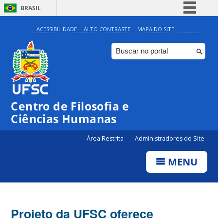
BRASIL
Simplifique!
ACESSIBILIDADE
ALTO CONTRASTE
MAPA DO SITE
Comunica BR
Participe
Acesso à informação
Legislação
Centro de Filosofia e
Canais
Ciências Humanas
Área Restrita
Administradores do Site
MENU
Projeto da UFSC oferece