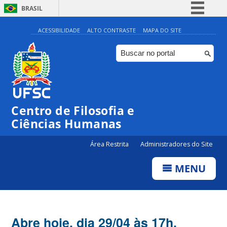
BRASIL
Simplifique!
ACESSIBILIDADE
ALTO CONTRASTE
MAPA DO SITE
Comunica BR
Participe
Acesso à informação
Legislação
Centro de Filosofia e
Canais
Ciências Humanas
Área Restrita
Administradores do Site
MENU
Abre hoje, dia 29/04 às 17h,