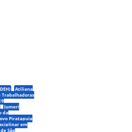
ADEH)
Atiliana
e Trabalhadoras
19
Jumeri
o da
ovo Piratapuia
sciplinar em
 de São