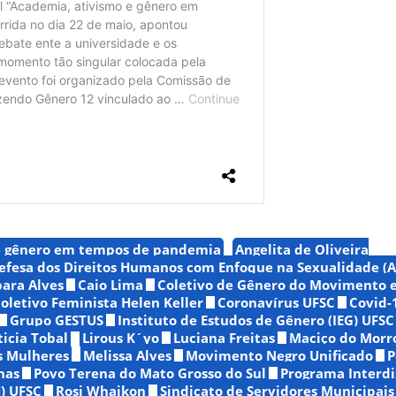
e gênero em tempos de pandemia
Angelita de Oliveira
efesa dos Direitos Humanos com Enfoque na Sexualidade (
ara Alves
Caio Lima
Coletivo de Gênero do Movimento 
oletivo Feminista Helen Keller
Coronavírus UFSC
Covid-
Grupo GESTUS
Instituto de Estudos de Gênero (IEG) UFSC
ticia Tobal
Lirous K´yo
Luciana Freitas
Maciço do Morr
s Mulheres
Melissa Alves
Movimento Negro Unificado
P
nas
Povo Terena do Mato Grosso do Sul
Programa Interdi
) UFSC
Rosi Whaikon
Sindicato de Servidores Municipais