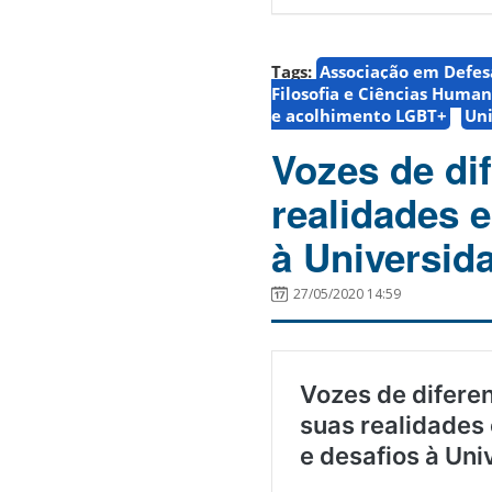
Tags:
Associação em Defes
Filosofia e Ciências Huma
e acolhimento LGBT+
Uni
Vozes de di
realidades 
à Universid
27/05/2020 14:59