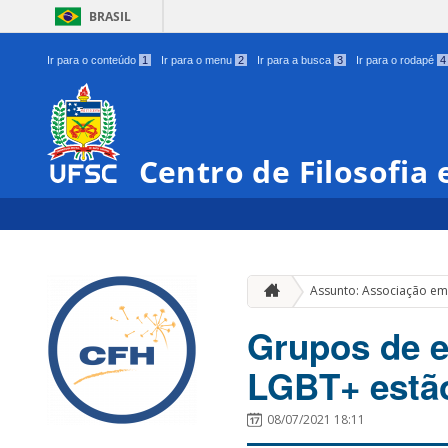
BRASIL
Ir para o conteúdo
1
Ir para o menu
2
Ir para a busca
3
Ir para o rodapé
4
Centro de Filosofia
Assunto: Associação em
Grupos de e
LGBT+ estão
08/07/2021 18:11