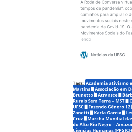
Tags:
Academia ativismo 
Martins
Associação em D
Brunetto
Atransce
Bárb
Rurais Sem Terra – MST
C
UFSC
Fazendo Gênero 12
Zanetti
Karla Garcia
Le
Cruz
Marcha Mundial da
do Alto Rio Negro – Amazo
Ciências Humanas (PPGICH