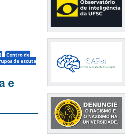
)
Centro de
rupos de escuta
a e