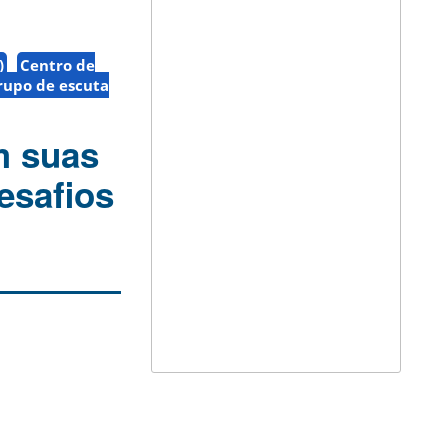
)
Centro de
rupo de escuta
m suas
esafios