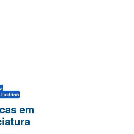
ra
-Laklãnõ
icas em
iatura