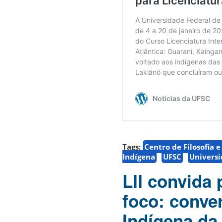
Tags:
Centro de Filosofia 
Indígena
UFSC
Universi
LII convida
foco: conve
Indígena d