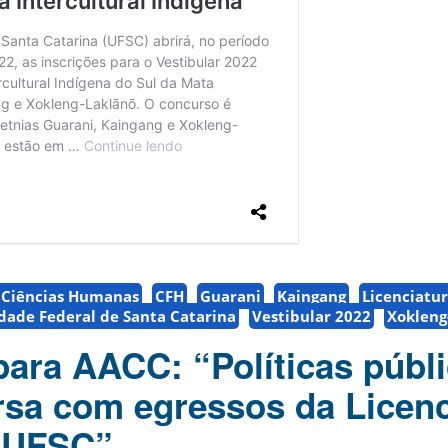
e Ciências Humanas
CFH
Guarani
Kaingang
Licenciatu
dade Federal de Santa Catarina
Vestibular 2022
Xokleng
 para AACC: “Políticas públ
rsa com egressos da Licenc
a UFSC”