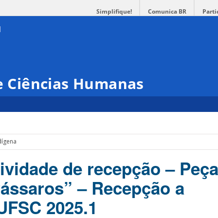
Simplifique!
Comunica BR
Parti
 e Ciências Humanas
dígena
tividade de recepção – Peç
ássaros” – Recepção a
UFSC 2025.1