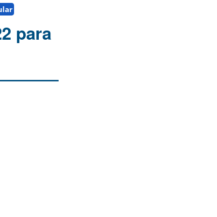
ular
22 para