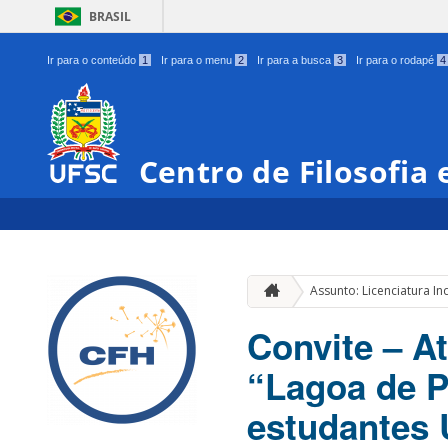
BRASIL
Ir para o conteúdo
1
Ir para o menu
2
Ir para a busca
3
Ir para o rodapé
4
Centro de Filosofia
Assunto: Licenciatura In
Convite – A
“Lagoa de P
estudantes 