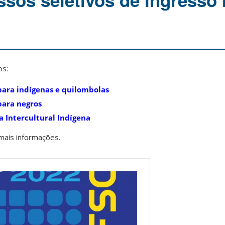
ssos seletivos de ingresso 
os:
ara indígenas e quilombolas
para negros
a Intercultural Indígena
 mais informações.