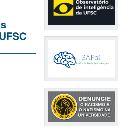
os
a UFSC