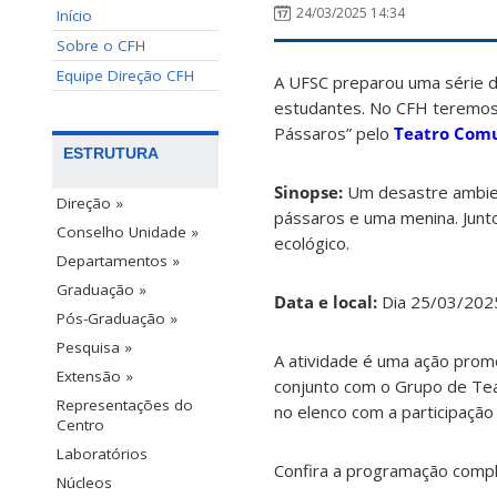
24/03/2025 14:34
Início
Sobre o CFH
Equipe Direção CFH
A UFSC preparou uma série d
estudantes. No CFH teremos
Pássaros” pelo
Teatro Comu
ESTRUTURA
Sinopse:
Um desastre ambien
Direção »
pássaros e uma menina. Junt
Conselho Unidade »
ecológico.
Departamentos »
Graduação »
Data e local:
Dia 25/03/2025
Pós-Graduação »
Pesquisa »
A atividade é uma ação prom
Extensão »
conjunto com o Grupo de Tea
Representações do
no elenco com a participação
Centro
Laboratórios
Confira a programação comp
Núcleos