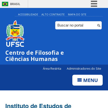
BRASIL
Simplifique!
ACESSIBILIDADE
ALTO CONTRASTE
MAPA DO SITE
Comunica BR
Participe
Acesso à informação
Legislação
Centro de Filosofia e
Canais
Ciências Humanas
Área Restrita
Administradores do Site
MENU
Instituto de Estudos de