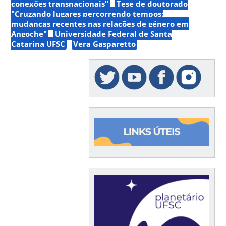
conexões transnacionais"
Tese de doutorado
"Cruzando lugares percorrendo tempos:
mudanças recentes nas relações de género em
Angoche"
Universidade Federal de Santa
Catarina UFSC
Vera Gasparetto