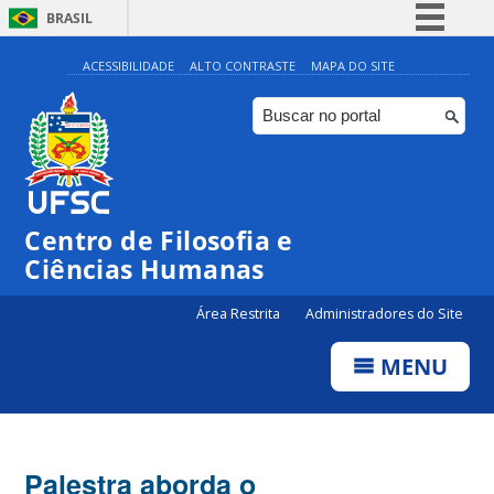
BRASIL
Simplifique!
ACESSIBILIDADE
ALTO CONTRASTE
MAPA DO SITE
Comunica BR
Participe
Acesso à informação
Legislação
Centro de Filosofia e
Canais
Ciências Humanas
Área Restrita
Administradores do Site
MENU
Palestra aborda o