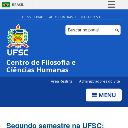
BRASIL
Simplifique!
ACESSIBILIDADE
ALTO CONTRASTE
MAPA DO SITE
Comunica BR
Participe
Acesso à informação
Legislação
Centro de Filosofia e
Canais
Ciências Humanas
Área Restrita
Administradores do Site
MENU
Segundo semestre na UFSC: