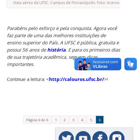
Vista aérea da UFSC. Campus de Florianópolis. Foto: Acervo Agecom
Parabéns pelo esforço e pela conquista. Agora você
faz parte de uma das melhores instituições de
ensino superior do País. A UFSC é pública, gratuita e
possui 56 anos de
história
. E para os primeiros dias
de sua trajetória acadêmica, seguem dicas
importantes.
Continue a leitura: <
http://calouros.ufsc.br/
>!
Página 6 de 6
1
2
3
4
5
6