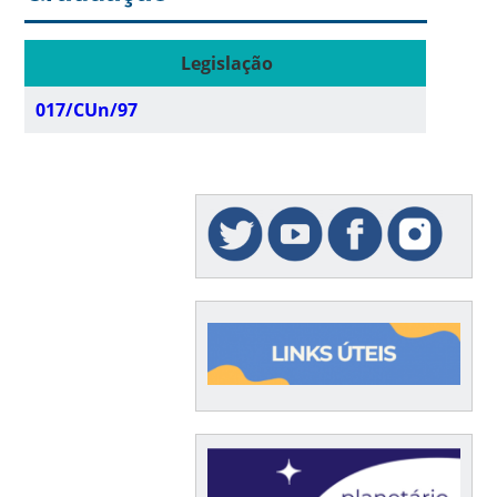
Legislação
017/CUn/97