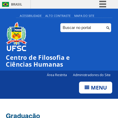
BRASIL
Simplifique!
ACESSIBILIDADE
ALTO CONTRASTE
MAPA DO SITE
Comunica BR
Participe
Acesso à informação
Legislação
Centro de Filosofia e
Canais
Ciências Humanas
Área Restrita
Administradores do Site
MENU
Graduação