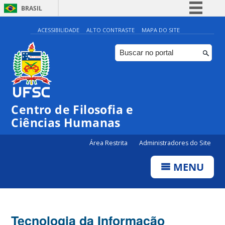
BRASIL
Simplifique!
ACESSIBILIDADE
ALTO CONTRASTE
MAPA DO SITE
Comunica BR
Participe
Acesso à informação
Legislação
Centro de Filosofia e
Canais
Ciências Humanas
Área Restrita
Administradores do Site
MENU
Tecnologia da Informação