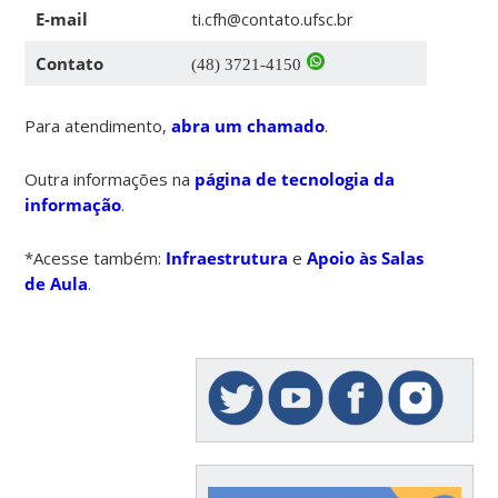
E-mail
ti.cfh@contato.ufsc.br
Contato
(48) 3721-4150
Para atendimento,
abra um chamado
.
Outra informações na
página de tecnologia da
informação
.
*Acesse também:
Infraestrutura
e
Apoio às Salas
de Aula
.