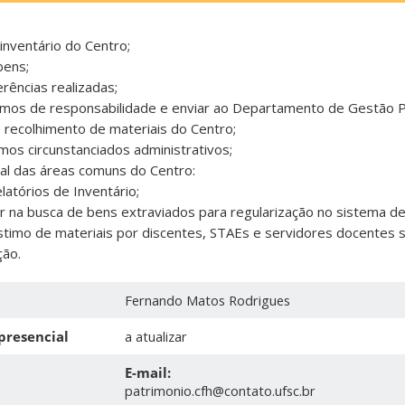
inventário do Centro;
bens;
rências realizadas;
ermos de responsabilidade e enviar ao Departamento de Gestão Pa
 recolhimento de materiais do Centro;
os circunstanciados administrativos;
ial das áreas comuns do Centro:
tórios de Inventário;
a busca de bens extraviados para regularização no sistema de
mo de materiais por discentes, STAEs e servidores docentes so
ão.
Fernando Matos Rodrigues
presencial
a atualizar
E-mail:
patrimonio.cfh@contato.ufsc.br