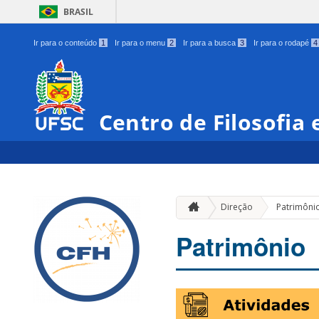
BRASIL
Ir para o conteúdo
1
Ir para o menu
2
Ir para a busca
3
Ir para o rodapé
4
Centro de Filosofia
Direção
Patrimôni
Patrimônio