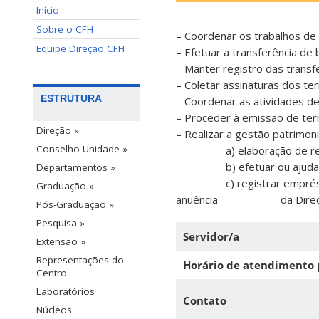
Início
Sobre o CFH
– Coordenar os trabalhos de 
Equipe Direção CFH
– Efetuar a transferência de 
– Manter registro das transfe
– Coletar assinaturas dos t
ESTRUTURA
– Coordenar as atividades de
– Proceder à emissão de term
Direção »
– Realizar a gestão patrimon
Conselho Unidade »
ﾠﾠﾠﾠﾠa) elaboração de rela
ﾠﾠﾠﾠﾠb) efetuar ou ajudar n
Departamentos »
ﾠﾠﾠﾠﾠc) registrar emprésti
Graduação »
anuência ﾠﾠﾠﾠﾠﾠda Direç
Pós-Graduação »
Pesquisa »
Servidor/a
Extensão »
Representações do
Horário de atendimento 
Centro
Laboratórios
Contato
Núcleos