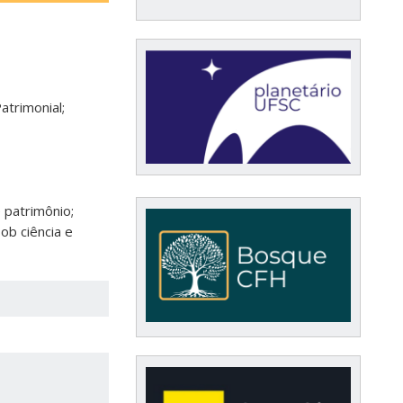
trimonial;
 patrimônio;
b ciência e