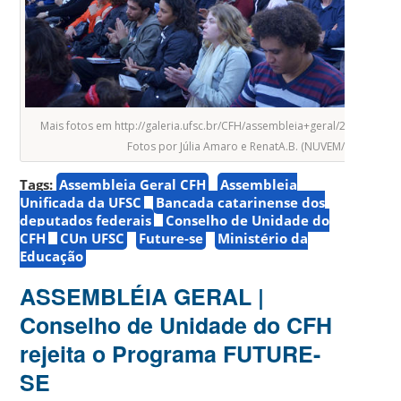
Mais fotos em http://galeria.ufsc.br/CFH/assembleia+geral/26-08-2019
Fotos por Júlia Amaro e RenatA.B. (NUVEM/CFH).
Tags:
Assembleia Geral CFH
Assembleia
Unificada da UFSC
Bancada catarinense dos
deputados federais
Conselho de Unidade do
CFH
CUn UFSC
Future-se
Ministério da
Educação
ASSEMBLÉIA GERAL |
Conselho de Unidade do CFH
rejeita o Programa FUTURE-
SE