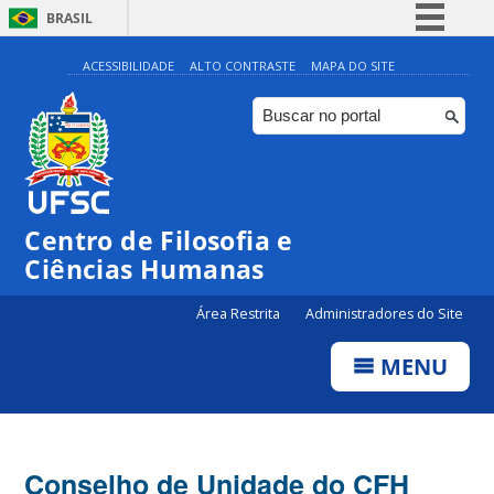
BRASIL
Simplifique!
ACESSIBILIDADE
ALTO CONTRASTE
MAPA DO SITE
Comunica BR
Participe
Acesso à informação
Legislação
Centro de Filosofia e
Canais
Ciências Humanas
Área Restrita
Administradores do Site
MENU
Conselho de Unidade do CFH