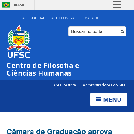
BRASIL
Simplifique!
ACESSIBILIDADE
ALTO CONTRASTE
MAPA DO SITE
Comunica BR
Participe
Acesso à informação
Legislação
Centro de Filosofia e
Canais
Ciências Humanas
Área Restrita
Administradores do Site
MENU
Câmara de Graduação aprova