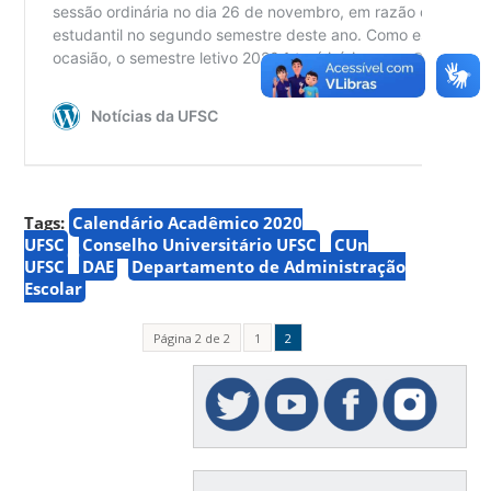
Tags:
Calendário Acadêmico 2020
UFSC
Conselho Universitário UFSC
CUn
UFSC
DAE
Departamento de Administração
Escolar
Página 2 de 2
1
2