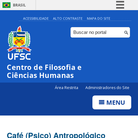
BRASIL
Simplifique!
ACESSIBILIDADE
ALTO CONTRASTE
MAPA DO SITE
Comunica BR
Participe
Acesso à informação
Legislação
Centro de Filosofia e
Canais
Ciências Humanas
Área Restrita
Administradores do Site
MENU
Café (Psico) Antropológico