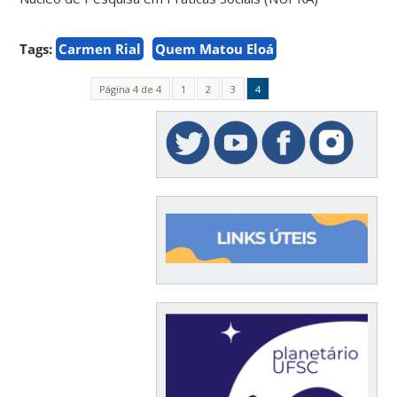
Tags:
Carmen Rial
Quem Matou Eloá
Página 4 de 4
1
2
3
4