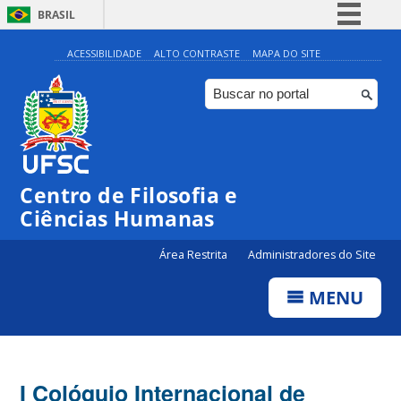
BRASIL
Simplifique!
ACESSIBILIDADE
ALTO CONTRASTE
MAPA DO SITE
Comunica BR
Participe
Acesso à informação
Legislação
Centro de Filosofia e
Canais
Ciências Humanas
Área Restrita
Administradores do Site
MENU
I Colóquio Internacional de