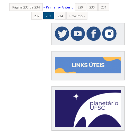
Página 233 de 234
« Primeiro
‹ Anterior
229
230
231
232
233
234
Próximo ›