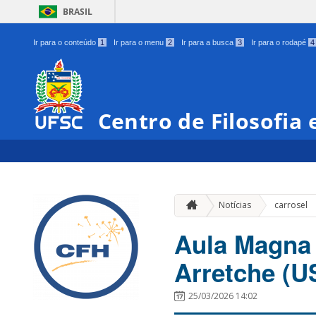
BRASIL
Ir para o conteúdo
1
Ir para o menu
2
Ir para a busca
3
Ir para o rodapé
4
Centro de Filosofia
Notícias
carrosel
Aula Magna 
Arretche (U
25/03/2026 14:02