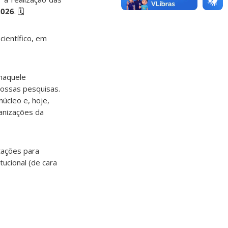
2026
. 🗓️
científico, em
naquele
nossas pesquisas.
úcleo e, hoje,
ganizações da
tações para
tucional (de cara