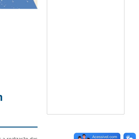
m
 a realização das