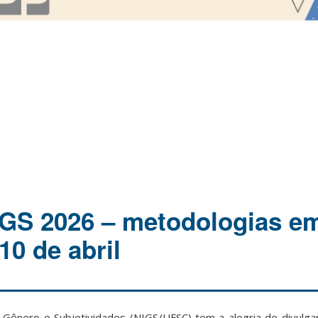
IGS 2026 – metodologias e
10 de abril
Gênero e Subjetividades (NIGS/UFSC) tem a alegria de divulgar