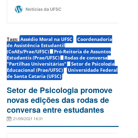
Tags:
Assédio Moral na UFSC
Coordenadoria
de Assistência Estudantil
(CoAEs/Prae/UFSC)
Pró-Reitoria de Assuntos
Estudantis (Prae/UFSC)
Rodas de conversa
"Partilhas Universitárias"
Setor de Psicologia
Educacional (Prae/UFSC)
Universidade Federal
de Santa Cataria (UFSC)
Setor de Psicologia promove
novas edições das rodas de
conversa entre estudantes
21/09/2021 16:31