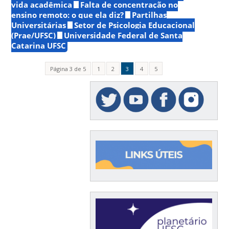
vida acadêmica
Falta de concentração no
ensino remoto: o que ela diz?
Partilhas
Universitárias
Setor de Psicologia Educacional
(Prae/UFSC)
Universidade Federal de Santa
Catarina UFSC
Página 3 de 5
1
2
3
4
5