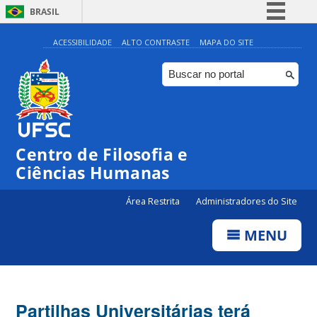
BRASIL
Simplifique!
ACESSIBILIDADE
ALTO CONTRASTE
MAPA DO SITE
Comunica BR
Participe
Acesso à informação
Legislação
Centro de Filosofia e
Canais
Ciências Humanas
Área Restrita
Administradores do Site
MENU
Partilhas Universitárias terá