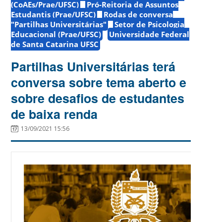
(CoAEs/Prae/UFSC)
Pró-Reitoria de Assuntos
Estudantis (Prae/UFSC)
Rodas de conversa
"Partilhas Universitárias"
Setor de Psicologia
Educacional (Prae/UFSC)
Universidade Federal
de Santa Catarina UFSC
Partilhas Universitárias terá
conversa sobre tema aberto e
sobre desafios de estudantes
de baixa renda
13/09/2021 15:56