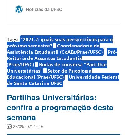
Tags:
“2021.2: quais suas perspectivas para o
próximo semestre?
Coordenadoria de
Assistência Estudantil (CoAEs/Prae/UFSC)
Pró-
Reitoria de Assuntos Estudantis
(Prae/UFSC)
Rodas de conversa "Partilhas
Universitárias"
Setor de Psicologia
Educacional (Prae/UFSC)
Universidade Federal
de Santa Catarina UFSC
Partilhas Universitárias:
confira a programação desta
semana
28/09/2021 16:07