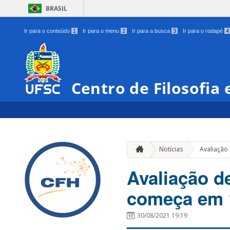
BRASIL
Ir para o conteúdo
1
Ir para o menu
2
Ir para a busca
3
Ir para o rodapé
4
Centro de Filosofia
Notícias
Avaliaçã
Avaliação 
começa em 
30/08/2021 19:19