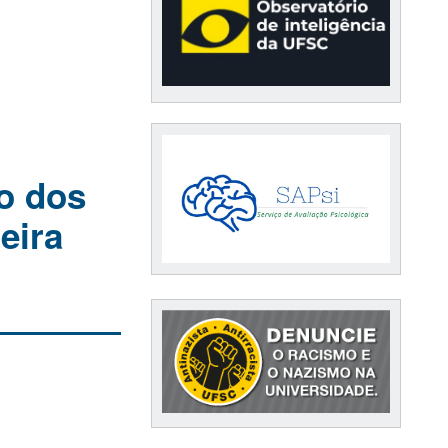
o dos
eira