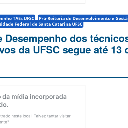
penho TAEs UFSC
Pró-Reitoria de Desenvolvimento e Gestã
sidade Federal de Santa Catarina UFSC
e Desempenho dos técnico
ivos da UFSC segue até 13 