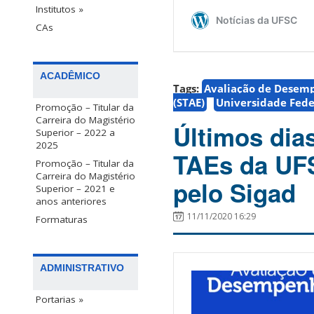
Institutos »
CAs
ACADÊMICO
Tags:
Avaliação de Desem
(STAE)
Universidade Fede
Promoção – Titular da
Carreira do Magistério
Últimos dia
Superior – 2022 a
2025
TAEs da UFSC
Promoção – Titular da
Carreira do Magistério
pelo Sigad
Superior – 2021 e
anos anteriores
11/11/2020 16:29
Formaturas
ADMINISTRATIVO
Portarias »