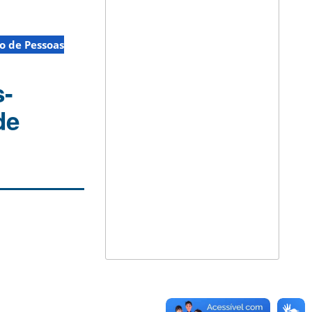
o de Pessoas
s-
de