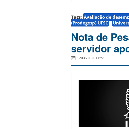
Tags:
Avaliação de desem
(Prodegesp) UFSC
Univers
Nota de Pesa
servidor ap
12/06/2020 08:51