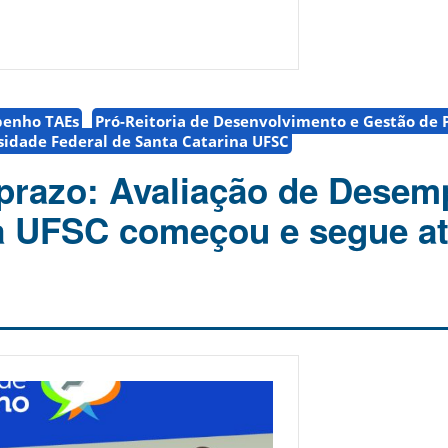
penho TAEs
Pró-Reitoria de Desenvolvimento e Gestão de 
sidade Federal de Santa Catarina UFSC
prazo: Avaliação de Dese
 UFSC começou e segue at