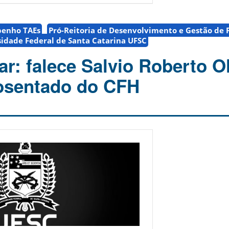
penho TAEs
Pró-Reitoria de Desenvolvimento e Gestão de 
idade Federal de Santa Catarina UFSC
r: falece Salvio Roberto Ol
osentado do CFH