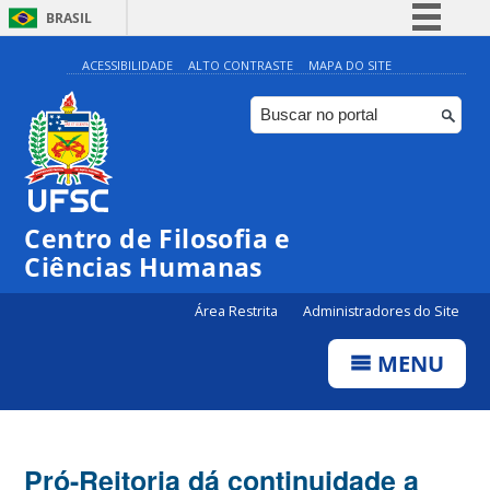
BRASIL
Simplifique!
ACESSIBILIDADE
ALTO CONTRASTE
MAPA DO SITE
Comunica BR
Participe
Acesso à informação
Legislação
Centro de Filosofia e
Canais
Ciências Humanas
Área Restrita
Administradores do Site
MENU
Pró-Reitoria dá continuidade a