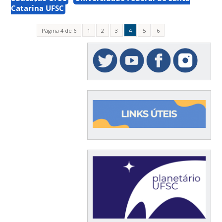
Catarina UFSC
Página 4 de 6
1
2
3
4
5
6