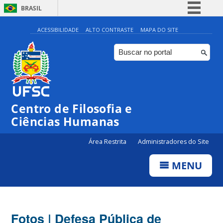
BRASIL
Simplifique!
ACESSIBILIDADE
ALTO CONTRASTE
MAPA DO SITE
Comunica BR
Participe
Acesso à informação
Legislação
Centro de Filosofia e
Canais
Ciências Humanas
Área Restrita
Administradores do Site
MENU
Fotos | Defesa Pública de