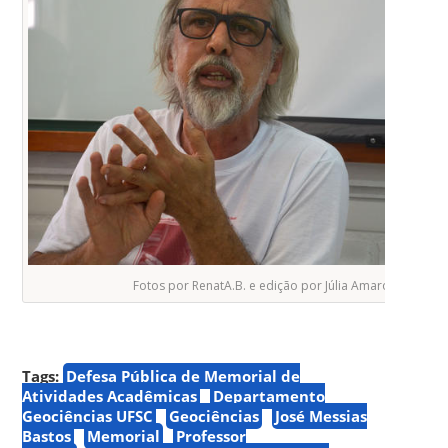
Fotos por RenatA.B. e edição por Júlia Amaro (
NUVEM
)
Tags:
Defesa Pública de Memorial de
Atividades Acadêmicas
Departamento
Geociências UFSC
Geociências
José Messias
Bastos
Memorial
Professor