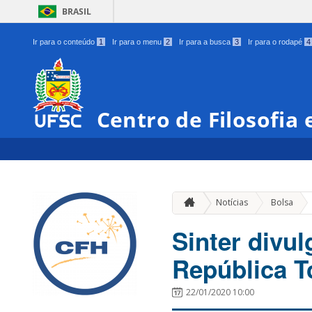
BRASIL
Ir para o conteúdo
1
Ir para o menu
2
Ir para a busca
3
Ir para o rodapé
4
Centro de Filosofia
»
Notícias
Bolsa
Sinter divul
República T
22/01/2020 10:00