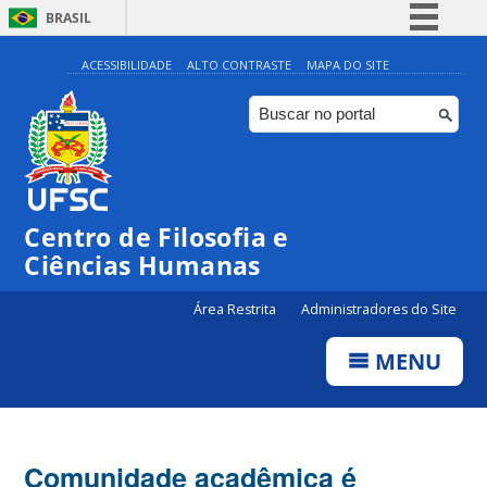
BRASIL
Simplifique!
ACESSIBILIDADE
ALTO CONTRASTE
MAPA DO SITE
Comunica BR
Participe
Acesso à informação
Legislação
Centro de Filosofia e
Canais
Ciências Humanas
Área Restrita
Administradores do Site
MENU
Comunidade acadêmica é