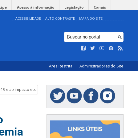
cipe
Acesso à informação
Legislação
Canais
ACESSIBILIDADE
ALTO CONTRASTE
MAPA DO SITE
Área Restrita
Administradores do Site
id-19 e ao impacto econômico causado pela pandemia
o
demia