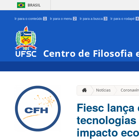
BRASIL
Ir para o conteúdo
1
Ir para o menu
2
Ir para a busca
3
Ir para o rodapé
4
Centro de Filosofia
Notícias
Coronavír
Fiesc lança
tecnologias
impacto ec