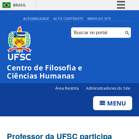
BRASIL
Simplifique!
ACESSIBILIDADE
ALTO CONTRASTE
MAPA DO SITE
Comunica BR
Participe
Acesso à informação
Legislação
Centro de Filosofia e
Canais
Ciências Humanas
Área Restrita
Administradores do Site
MENU
Professor da UFSC participa