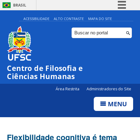
BRASIL
Simplifique!
ACESSIBILIDADE
ALTO CONTRASTE
MAPA DO SITE
Comunica BR
Participe
Acesso à informação
Legislação
Centro de Filosofia e
Canais
Ciências Humanas
Área Restrita
Administradores do Site
MENU
Flexibilidade cognitiva é tema