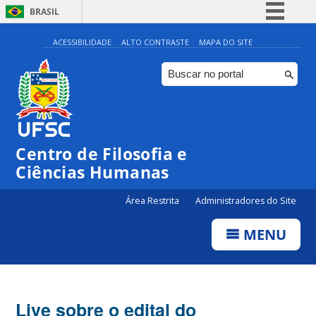
BRASIL
Simplifique!
ACESSIBILIDADE
ALTO CONTRASTE
MAPA DO SITE
Comunica BR
Participe
Acesso à informação
Legislação
Centro de Filosofia e
Canais
Ciências Humanas
Área Restrita
Administradores do Site
MENU
Live sobre o edital do