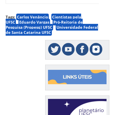
Tags:
Carlos Venâncio
Cientistas pela
UFSC
Eduardo Vargas
Pró-Reitoria de
Pesquisa (Propesq) UFSC
Universidade Federal
de Santa Catarina UFSC