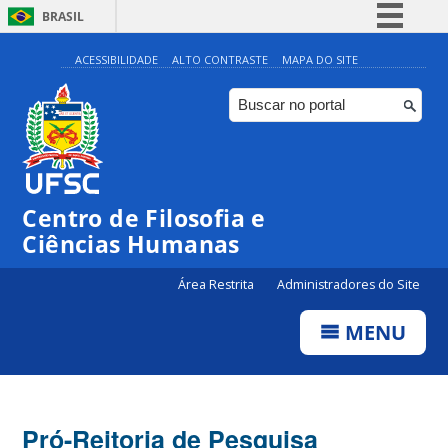
BRASIL
Simplifique!
ACESSIBILIDADE
ALTO CONTRASTE
MAPA DO SITE
Comunica BR
Participe
Acesso à informação
Legislação
Centro de Filosofia e
Canais
Ciências Humanas
Área Restrita
Administradores do Site
MENU
Pró-Reitoria de Pesquisa