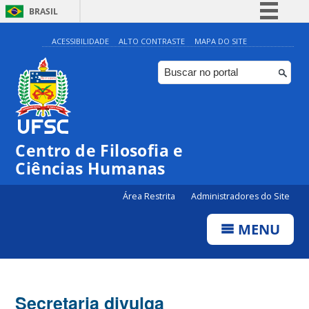
BRASIL
Simplifique!
ACESSIBILIDADE
ALTO CONTRASTE
MAPA DO SITE
Comunica BR
Participe
Acesso à informação
Legislação
Centro de Filosofia e
Canais
Ciências Humanas
Área Restrita
Administradores do Site
MENU
Secretaria divulga