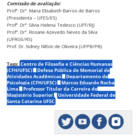
Comissão de avaliação:
Profª. Drª. Maria Elisabeth Barros de Barros
(Presidenta – UFES/ES)
Profª. Drª. Silvia Helena Tedesco (UFF/RJ)
Profª. Drª. Rosane Azevedo Neves da Silva
(UFRGS/RS)
Prof. Dr. Sidney Nilton de Oliveira (UFPB/PB)
Tags:
Centro de Filosofia e Ciências Humanas
(CFH/UFSC)
Defesa Pública de Memorial de
Atividades Acadêmicas
Departamento de
Psicologia (CFH/UFSC)
Marcos Eduardo Rocha
Lima
Professor Titular da Carreira do
Magistério Superior
Universidade Federal de
Santa Catarina UFSC