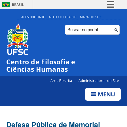
BRASIL
Simplifique!
ACESSIBILIDADE
ALTO CONTRASTE
MAPA DO SITE
Comunica BR
Participe
Acesso à informação
Legislação
Centro de Filosofia e
Canais
Ciências Humanas
Área Restrita
Administradores do Site
MENU
Defesa Pública de Memorial