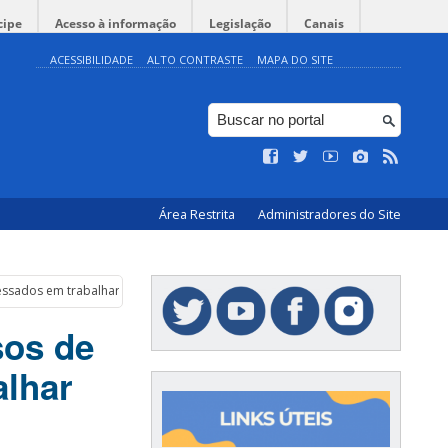
cipe
Acesso à informação
Legislação
Canais
ACESSIBILIDADE
ALTO CONTRASTE
MAPA DO SITE
Área Restrita
Administradores do Site
ssados em trabalhar nos processos seletivos da UFSC
sos de
alhar