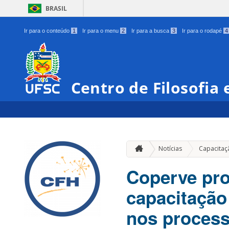
BRASIL
Ir para o conteúdo
1
Ir para o menu
2
Ir para a busca
3
Ir para o rodapé
4
Centro de Filosofia
Notícias
Capacitaç
Coperve pro
capacitação
nos process