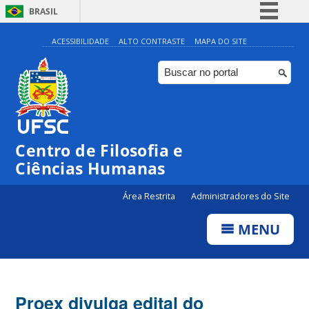
BRASIL
Simplifique!
ACESSIBILIDADE
ALTO CONTRASTE
MAPA DO SITE
Comunica BR
Participe
Acesso à informação
Legislação
Centro de Filosofia e
Canais
Ciências Humanas
Área Restrita
Administradores do Site
MENU
Proex divulga edital do