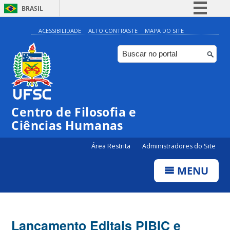
BRASIL
Simplifique!
ACESSIBILIDADE
ALTO CONTRASTE
MAPA DO SITE
Comunica BR
Participe
Acesso à informação
Legislação
Centro de Filosofia e
Canais
Ciências Humanas
Área Restrita
Administradores do Site
MENU
Lançamento Editais PIBIC e