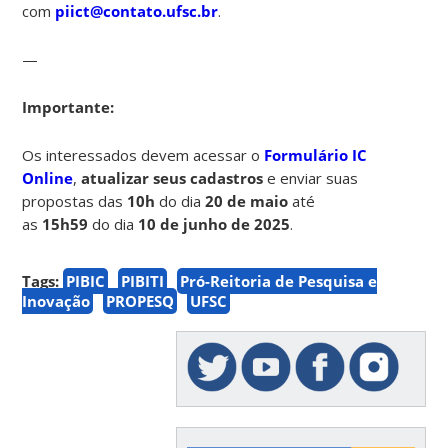
com
piict@contato.ufsc.br
.
—
Importante:
Os interessados devem acessar o
Formulário IC
Online
,
atualizar seus cadastros
e enviar suas
propostas das
10h
do dia
20 de maio
até
as
15h59
do dia
10 de junho de 2025
.
Tags:
PIBIC
PIBITI
Pró-Reitoria de Pesquisa e
Inovação
PROPESQ
UFSC