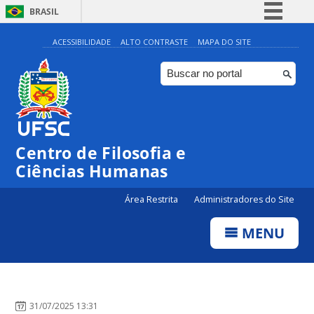
BRASIL
Simplifique!
ACESSIBILIDADE
ALTO CONTRASTE
MAPA DO SITE
Comunica BR
Participe
Acesso à informação
Legislação
Centro de Filosofia e
Canais
Ciências Humanas
Área Restrita
Administradores do Site
MENU
31/07/2025 13:31