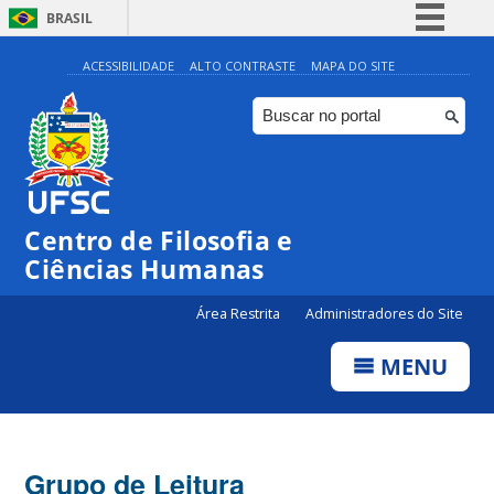
BRASIL
Simplifique!
ACESSIBILIDADE
ALTO CONTRASTE
MAPA DO SITE
Comunica BR
Participe
Acesso à informação
Legislação
Centro de Filosofia e
Canais
Ciências Humanas
Área Restrita
Administradores do Site
MENU
Grupo de Leitura