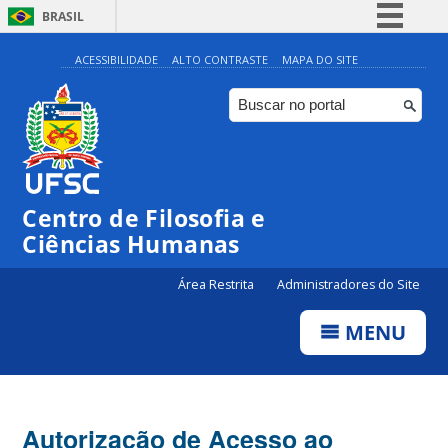
BRASIL
Simplifique!
ACESSIBILIDADE
ALTO CONTRASTE
MAPA DO SITE
Comunica BR
Participe
Acesso à informação
Legislação
Centro de Filosofia e
Canais
Ciências Humanas
Área Restrita
Administradores do Site
MENU
Autorização de Acesso ao