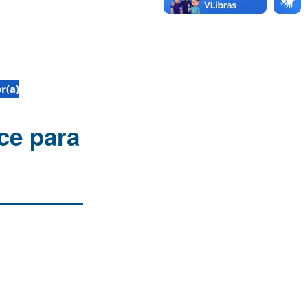
r(a)
ice para