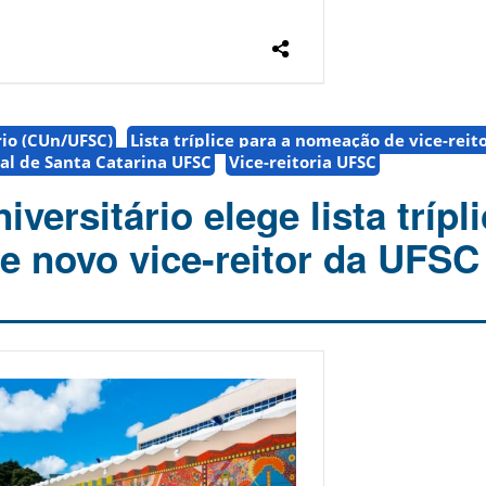
rio (CUn/UFSC)
Lista tríplice para a nomeação de vice-reito
al de Santa Catarina UFSC
Vice-reitoria UFSC
versitário elege lista trípl
 novo vice-reitor da UFSC