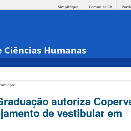
Simplifique!
Comunica BR
Parti
 e Ciências Humanas
raduação
raduação autoriza Coperv
ejamento de vestibular em