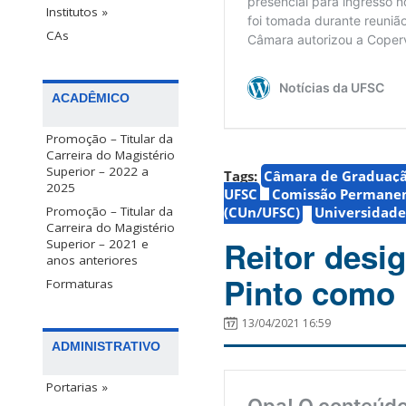
Institutos »
CAs
ACADÊMICO
Promoção – Titular da
Carreira do Magistério
Superior – 2022 a
Tags:
Câmara de Graduaçã
2025
UFSC
Comissão Permanen
(CUn/UFSC)
Universidade
Promoção – Titular da
Carreira do Magistério
Reitor desi
Superior – 2021 e
anos anteriores
Pinto como 
Formaturas
13/04/2021 16:59
ADMINISTRATIVO
Portarias »