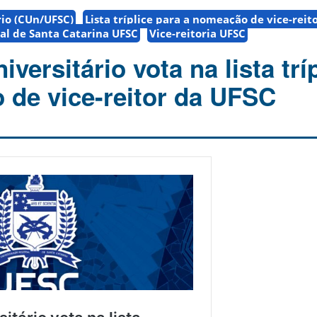
rio (CUn/UFSC)
Lista tríplice para a nomeação de vice-reito
al de Santa Catarina UFSC
Vice-reitoria UFSC
versitário vota na lista trí
o de vice-reitor da UFSC