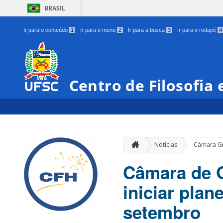
BRASIL
Ir para o conteúdo
1
Ir para o menu
2
Ir para a busca
3
Ir para o rodapé
4
Centro de Filosofia
Notícias
Câmara G
Câmara de G
iniciar plan
setembro