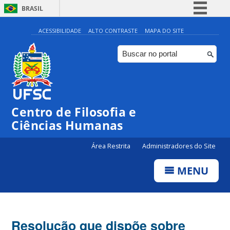
BRASIL
Simplifique!
ACESSIBILIDADE
ALTO CONTRASTE
MAPA DO SITE
Comunica BR
Participe
Acesso à informação
Legislação
Centro de Filosofia e
Canais
Ciências Humanas
Área Restrita
Administradores do Site
MENU
Resolução que dispõe sobre