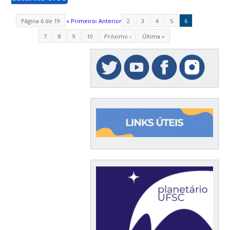
Página 6 de 19
« Primeiro
‹ Anterior
2
3
4
5
6
7
8
9
10
Próximo ›
Última »