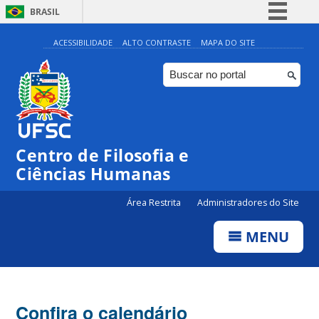
BRASIL
Simplifique!
ACESSIBILIDADE
ALTO CONTRASTE
MAPA DO SITE
Comunica BR
Participe
Acesso à informação
Legislação
Centro de Filosofia e
Canais
Ciências Humanas
Área Restrita
Administradores do Site
MENU
Confira o calendário