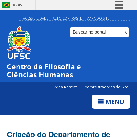
BRASIL
Simplifique!
ACESSIBILIDADE
ALTO CONTRASTE
MAPA DO SITE
Comunica BR
Participe
Acesso à informação
Legislação
Centro de Filosofia e
Canais
Ciências Humanas
Área Restrita
Administradores do Site
MENU
Criação do Departamento de