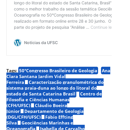
Tags:
50°Congresso Brasileiro de Geologia
Ana
Clara Santana Jardim Vidal
Ferreira
Caracterização granulométrica do
sistema praia-duna ao longo do litoral do
estado de Santa Catarina Brasil
Centro de
Filosofia e Ciências Humanas
(CFH/UFSC)
Cláudio Boeira
Júnior
Departamento de Geologia
(DGL/CFH/UFSC)
Fábio Effting
Silva
Geociências Marinhas e
Oceanografia
Isabella de Carvalho