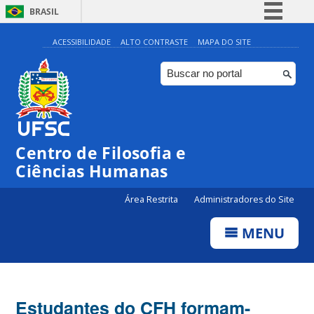
BRASIL
Simplifique!
ACESSIBILIDADE
ALTO CONTRASTE
MAPA DO SITE
Comunica BR
Participe
Acesso à informação
Legislação
Centro de Filosofia e
Canais
Ciências Humanas
Área Restrita
Administradores do Site
MENU
Estudantes do CFH formam-