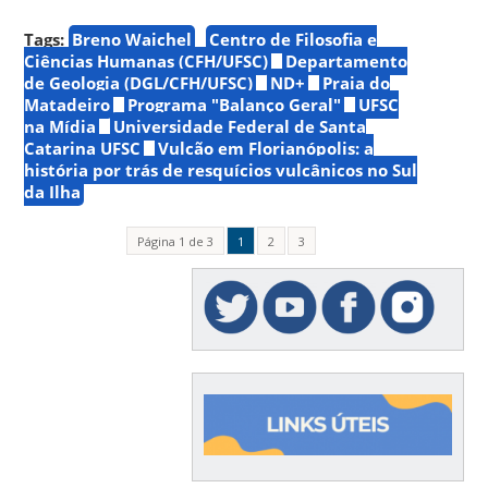
Tags:
Breno Waichel
Centro de Filosofia e
Ciências Humanas (CFH/UFSC)
Departamento
de Geologia (DGL/CFH/UFSC)
ND+
Praia do
Matadeiro
Programa "Balanço Geral"
UFSC
na Mídia
Universidade Federal de Santa
Catarina UFSC
Vulcão em Florianópolis: a
história por trás de resquícios vulcânicos no Sul
da Ilha
Página 1 de 3
1
2
3