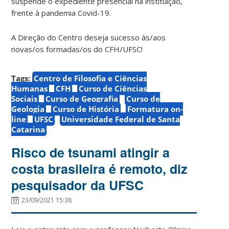
suspende o expediente presencial na instituição,
frente à pandemia Covid-19.
A Direção do Centro deseja sucesso às/aos
novas/os formadas/os do CFH/UFSC!
Tags:
Centro de Filosofia e Ciências
Humanas
CFH
Curso de Ciências
Sociais
Curso de Geografia
Curso de
Geologia
Curso de História
Formatura on-
line
UFSC
Universidade Federal de Santa
Catarina
Risco de tsunami atingir a
costa brasileira é remoto, diz
pesquisador da UFSC
23/09/2021 15:38