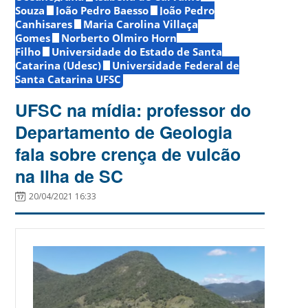
Souza
João Pedro Baesso
João Pedro
Canhisares
Maria Carolina Villaça
Gomes
Norberto Olmiro Horn
Filho
Universidade do Estado de Santa
Catarina (Udesc)
Universidade Federal de
Santa Catarina UFSC
UFSC na mídia: professor do
Departamento de Geologia
fala sobre crença de vulcão
na Ilha de SC
20/04/2021 16:33