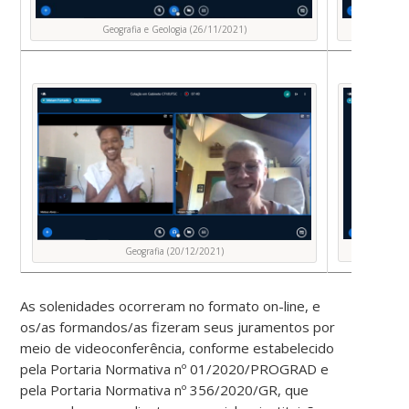
Geografia e Geologia (26/11/2021)
Ci
Geografia (20/12/2021)
As solenidades ocorreram no formato on-line, e
os/as formandos/as fizeram seus juramentos por
meio de videoconferência, conforme estabelecido
pela Portaria Normativa nº 01/2020/PROGRAD e
pela Portaria Normativa nº 356/2020/GR, que