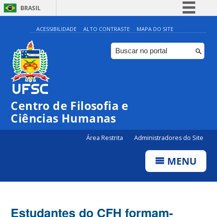
BRASIL
Simplifique!
ACESSIBILIDADE
ALTO CONTRASTE
MAPA DO SITE
Comunica BR
Participe
Acesso à informação
Legislação
Centro de Filosofia e
Canais
Ciências Humanas
Área Restrita
Administradores do Site
MENU
Estudantes do CFH formam-