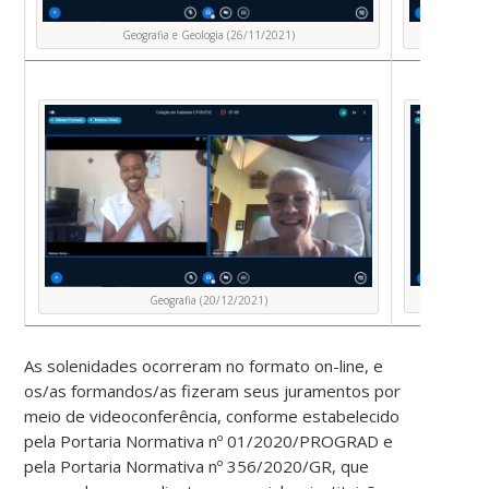
Geografia e Geologia (26/11/2021)
Ci
Geografia (20/12/2021)
As solenidades ocorreram no formato on-line, e
os/as formandos/as fizeram seus juramentos por
meio de videoconferência, conforme estabelecido
pela Portaria Normativa nº 01/2020/PROGRAD e
pela Portaria Normativa nº 356/2020/GR, que